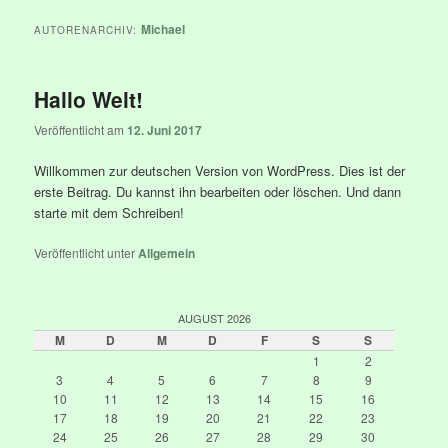
Michael
AUTORENARCHIV:
Hallo Welt!
Veröffentlicht am
12. Juni 2017
Willkommen zur deutschen Version von WordPress. Dies ist der
erste Beitrag. Du kannst ihn bearbeiten oder löschen. Und dann
starte mit dem Schreiben!
Veröffentlicht unter
Allgemein
AUGUST 2026
M
D
M
D
F
S
S
1
2
3
4
5
6
7
8
9
10
11
12
13
14
15
16
17
18
19
20
21
22
23
24
25
26
27
28
29
30