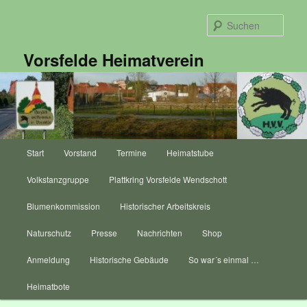
Zum
Zum
primären
sekundären
Such
Inhalt
Inhalt
springen
springen
Vorsfelde Heimatverein
Hauptmenü
Start
Vorstand
Termine
Heimatstube
Volkstanzgruppe
Plattkring Vorsfelde Wendschott
Blumenkommission
Historischer Arbeitskreis
Naturschutz
Presse
Nachrichten
Shop
Anmeldung
Historische Gebäude
So war´s einmal …
Heimatbote