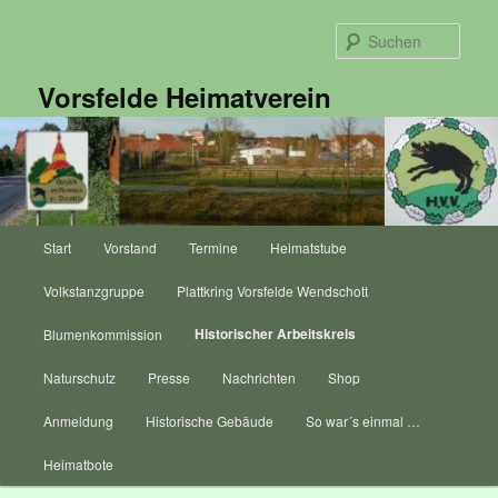
Zum
primären
Such
Inhalt
springen
Vorsfelde Heimatverein
Hauptmenü
Start
Vorstand
Termine
Heimatstube
Volkstanzgruppe
Plattkring Vorsfelde Wendschott
Historischer Arbeitskreis
Blumenkommission
Naturschutz
Presse
Nachrichten
Shop
Anmeldung
Historische Gebäude
So war´s einmal …
Heimatbote