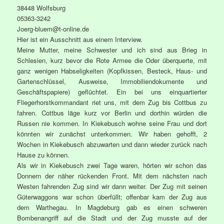
38448 Wolfsburg
05363-3242
Joerg-bluem@t-online.de
Hier ist ein Ausschnitt aus einem Interview.
Meine Mutter, meine Schwester und ich sind aus Brieg in
Schlesien, kurz bevor die Rote Armee die Oder überquerte, mit
ganz wenigen Habseligkeiten (Kopfkissen, Besteck, Haus- und
Gartenschlüssel, Ausweise, Immobiliendokumente und
Geschäftspapiere) geflüchtet. Ein bei uns einquartierter
Fliegerhorstkommandant riet uns, mit dem Zug bis Cottbus zu
fahren. Cottbus läge kurz vor Berlin und dorthin würden die
Russen nie kommen. In Kiekebusch wohne seine Frau und dort
könnten wir zunächst unterkommen. Wir haben gehofft, 2
Wochen in Kiekebusch abzuwarten und dann wieder zurück nach
Hause zu können.
Als wir in Kiekebusch zwei Tage waren, hörten wir schon das
Donnern der näher rückenden Front. Mit dem nächsten nach
Westen fahrenden Zug sind wir dann weiter. Der Zug mit seinen
Güterwaggons war schon überfüllt; offenbar kam der Zug aus
dem Warthegau. In Magdeburg gab es einen schweren
Bombenangriff auf die Stadt und der Zug musste auf der