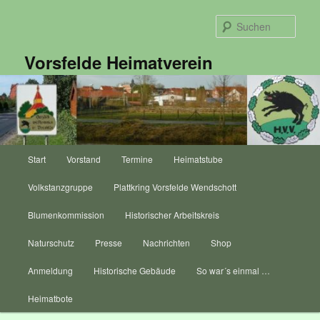
Zum
primären
Such
Inhalt
springen
Vorsfelde Heimatverein
Hauptmenü
Start
Vorstand
Termine
Heimatstube
Volkstanzgruppe
Plattkring Vorsfelde Wendschott
Blumenkommission
Historischer Arbeitskreis
Naturschutz
Presse
Nachrichten
Shop
Anmeldung
Historische Gebäude
So war´s einmal …
Heimatbote