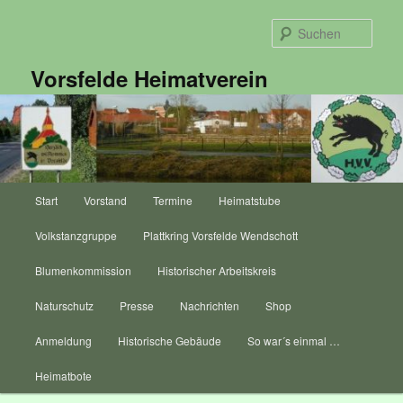
Zum
primären
Such
Inhalt
springen
Vorsfelde Heimatverein
Hauptmenü
Start
Vorstand
Termine
Heimatstube
Volkstanzgruppe
Plattkring Vorsfelde Wendschott
Blumenkommission
Historischer Arbeitskreis
Naturschutz
Presse
Nachrichten
Shop
Anmeldung
Historische Gebäude
So war´s einmal …
Heimatbote