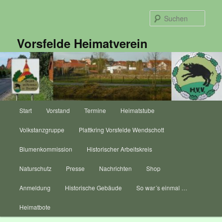
Zum
primären
Such
Inhalt
springen
Vorsfelde Heimatverein
Hauptmenü
Start
Vorstand
Termine
Heimatstube
Volkstanzgruppe
Plattkring Vorsfelde Wendschott
Blumenkommission
Historischer Arbeitskreis
Naturschutz
Presse
Nachrichten
Shop
Anmeldung
Historische Gebäude
So war´s einmal …
Heimatbote